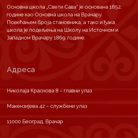
Основна школа „Свети Сава” је основана 1852.
године као Основна школа на Врачару.
Повећањем броја становника, а тако и ђака,
школа је подељења на Школу на Источном и
Западном Врачару 1869. године.
Адреса
Николаја Краснова 8 – главни улаз
Макензијева 42 – службени улаз
11000 Београд, Врачар