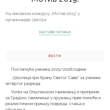
На ликовном конкурсу „Мотив 2019“ у
организације Центра
настави читање
ВЕСТИ
Постигнућа ученика 2025/2026.године
,,Школица при Храму Светог Саве” за ученике
четвртог разреда
Успех на Општинском такмичењу и припреме
за Градско такмичење у пружању прве помоћи и
реалистичком приказу повреда, стања и
обољења