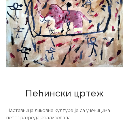
10. децембар 2019.
Пећински цртеж
Наставница ликовне културе је са ученицима
петог разреда реализовала