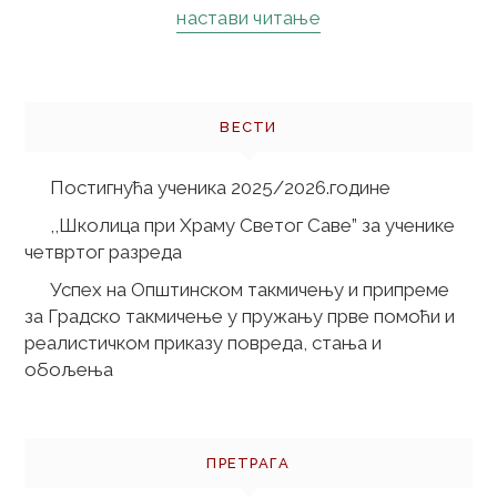
настави читање
ВЕСТИ
Постигнућа ученика 2025/2026.године
,,Школица при Храму Светог Саве” за ученике
четвртог разреда
Успех на Општинском такмичењу и припреме
за Градско такмичење у пружању прве помоћи и
реалистичком приказу повреда, стања и
обољења
ПРЕТРАГА