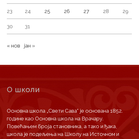
23
24
25
26
27
28
29
30
31
« нов
јан »
О школи
Основна школа „Свети Сава” је основана 1852.
године као Основна школа на Врачару.
Повећањем броја становника, а тако и ђака,
школа је подељења на Школу на Источном и