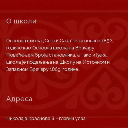
О школи
Основна школа „Свети Сава” је основана 1852.
године као Основна школа на Врачару.
Повећањем броја становника, а тако и ђака,
школа је подељења на Школу на Источном и
Западном Врачару 1869. године.
Адреса
Николаја Краснова 8 – главни улаз