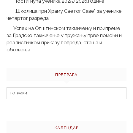
Постигнућа ученика 2025/2026.године
,,Школица при Храму Светог Саве” за ученике
четвртог разреда
Успех на Општинском такмичењу и припреме
за Градско такмичење у пружању прве помоћи и
реалистичком приказу повреда, стања и
обољења
ПРЕТРАГА
Search
for:
КАЛЕНДАР