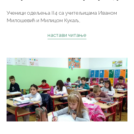
Ученици одељења II4 са учитељицама Иваном
Милошевић и Милицом Кукаљ,
настави читање
4. новембар 2019.