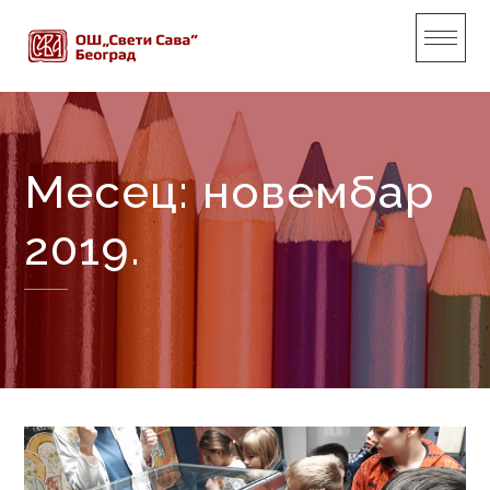
Skip
to
content
Месец:
новембар
2019.