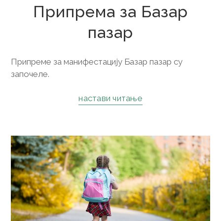
Припрема за Базар
пазар
Припреме за манифестацију Базар пазар су
започеле.
настави читање