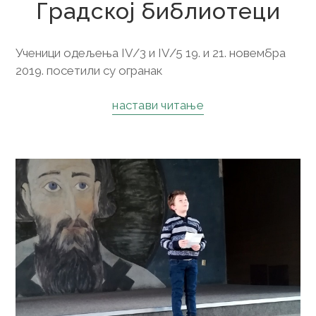
Градској библиотеци
Ученици одељења IV/3 и IV/5 19. и 21. новембра
2019. посетили су огранак
настави читање