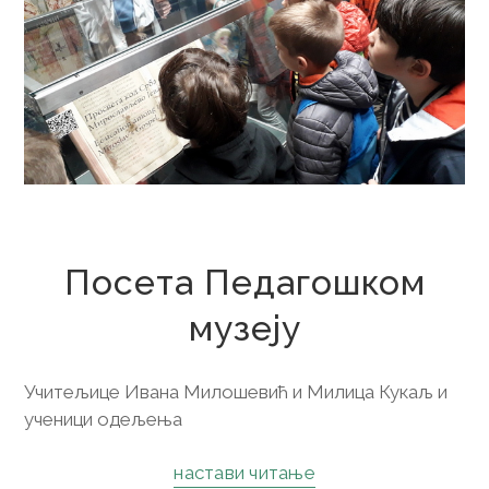
26. новембар 2019.
Посета Педагошком
музеју
Учитељице Ивана Милошевић и Милица Кукаљ и
ученици одељења
настави читање