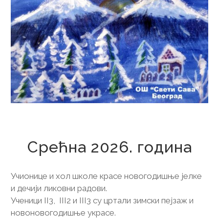
31. децембар 2025.
Срећна 2026. година
Учионице и хол школе красе новогодишње јелке
и дечији ликовни радови.
Ученици II3, III2 и III3 су цртали зимски пејзаж и
новоновогодишње украсе.