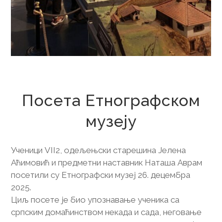
31. децембар 2025.
Посета Етнографском
музеју
Ученици VII2, одељењски старешина Јелена
Аћимовић и предметни наставник Наташа Аврам
посетили су Етнографски музеј 26. децембра
2025.
Циљ посете је био упознавање ученика са
српским домаћинством некада и сада, неговање