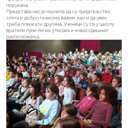
порукама.
Представа нас је научила да су пријатељство,
слога и доброта веома важни, као и да увек
треба помагати другима. Ученици су се у школу
вратили пуни лепих утисака и новогодишњег
расположења.