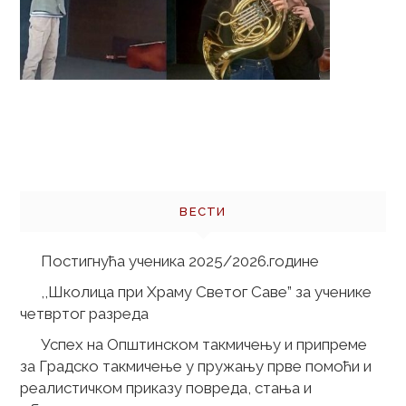
Кретање
чланака
ВЕСТИ
Постигнућа ученика 2025/2026.године
,,Школица при Храму Светог Саве” за ученике
четвртог разреда
Успех на Општинском такмичењу и припреме
за Градско такмичење у пружању прве помоћи и
реалистичком приказу повреда, стања и