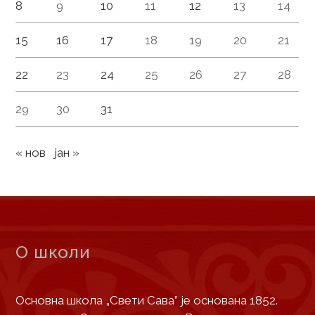
8
9
10
11
12
13
14
15
16
17
18
19
20
21
22
23
24
25
26
27
28
29
30
31
« нов
јан »
О школи
Основна школа „Свети Сава” је основана 1852.