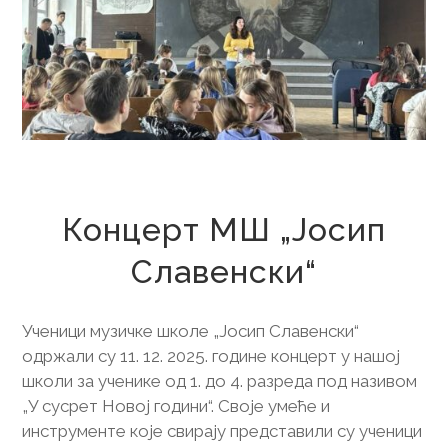
15. децембар 2025.
Концерт МШ „Јосип
Славенски“
Ученици музичке школе „Јосип Славенски“
одржали су 11. 12. 2025. године концерт у нашој
школи за ученике од 1. до 4. разреда под називом
„У сусрет Новој години“. Своје умеће и
инструменте које свирају представили су ученици