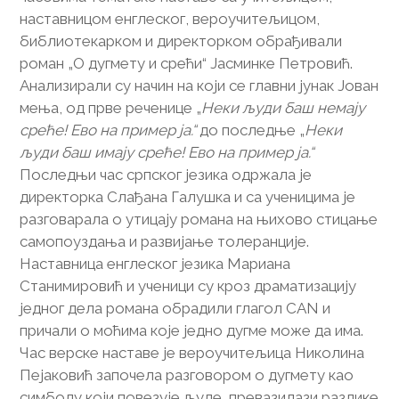
наставницом енглеског, вероучитељицом,
библиотекарком и директорком обрађивали
роман „О дугмету и срећи“ Јасминке Петровић.
Анализирали су начин на који се главни јунак Јован
мења, од прве реченице „
Неки људи баш немају
среће! Ево на пример ја.“
до последње „
Неки
људи баш имају среће!
Ево на пример ја.“
Последњи час српског језика одржала је
директорка Слађана Галушка и са ученицима је
разговарала о утицају романа на њихово стицање
самопоуздања и развијање толеранције.
Наставница енглеског језика Мариана
Станимировић и ученици су кроз драматизацију
једног дела романа обрадили глагол CAN и
причали о моћима које једно дугме може да има.
Час верске наставе је вероучитељица Николина
Пејаковић започела разговором о дугмету као
симболу који повезује људе, превазилази разлике