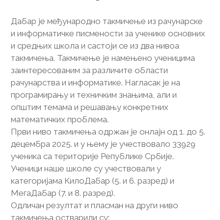
Дабар је међународно такмичење из рачунарске
и информатичке писмености за ученике основних
и средњих школа и састоји се из два нивоа
такмичења. Такмичење је намењено ученицима
заинтересованим за различите области
рачунарства и информатике. Нагласак је на
програмирању и техничким знањима, али и
општим темама и решавању конкретних
математичких проблема.
Први ниво такмичења одржан је онлајн од 1. до 5.
децембра 2025. и у њему је учествовало 33929
ученика са територије Републике Србије.
Ученици наше школе су учествовали у
категоријама КилоДабар (5. и 6. разред) и
МегаДабар (7. и 8. разред).
Одличан резултат и пласман на други ниво
такмичења остварили су: