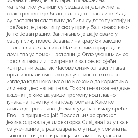
математике ученици су решавали једначине, а
свако решење је било један део слагалице. Када
су саставили слагалицу добили су десету капију и
требало је да напишу своју причу баш онако како
је то Јован радио. Занимљиво је да је свако у
своју причу повео Јована и на крају би заједно
пронашли лек за њега. На часовима природе и
друштва уз помоћ наставнице Огле ученици су се
преслишавали и припремали за предстојећи
контролни задатак. Часове физичког васпитања
организовали смо тако да ученици осете како
изгледа када неко чуло не можемо да користимо
или неки део нашег тела. Током тематске недеље
акценат је био да увиде промену код главног
јунака на почетку и на крају романа. Како ке
стигао до реченице ,,Неки људи баш имају среће.
Ево, на приример ја!“. Последњи час српског
језика одржала је директорка Слађана Галушка и
са ученицима је разговарала о утицају романа на
њихово стицање и развијање самопоуздања и