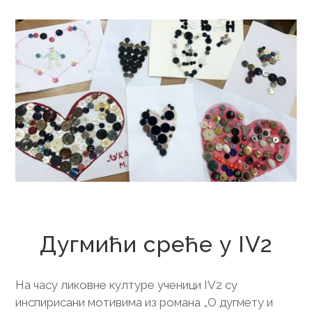
17. децембар 2025.
Дугмићи среће у IV2
На часу ликовне културе ученици IV2 су
инспирисани мотивима из романа „О дугмету и