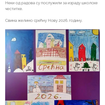
Неки од радова су послужили за израду школске
честитке.
Свима желимо срећну Нову 2026. годину.