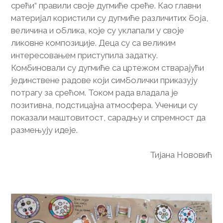
срећи“ правили своје дугмиће среће. Као главни
материјал користили су дугмиће различитих боја,
величина и облика, које су уклапали у своје
ликовне композиције. Деца су са великим
интересовањем приступила задатку.
Комбиновали су дугмиће са цртежом стварајући
јединствене радове који симболички приказују
потрагу за срећом. Током рада владала је
позитивна, подстицајна атмосфера. Ученици су
показали маштовитост, сарадњу и спремност да
размењују идеје.
Тијана Нововић