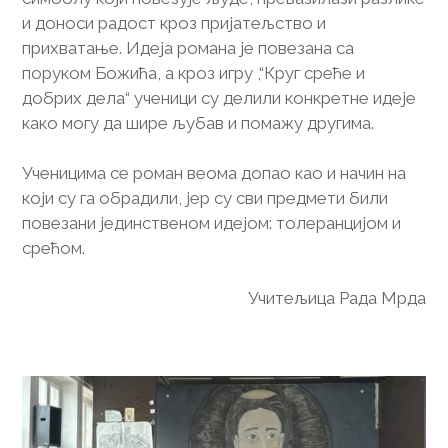
и доноси радост кроз пријатељство и
прихватање. Идеја романа је повезана са
поруком Божића, а кроз игру ,“Круг среће и
добрих дела“ ученици су делили конкретне идеје
како могу да шире љубав и помажу другима.
Ученицима се роман веома допао као и начин на
који су га обрадили, јер су сви предмети били
повезани јединственом идејом: толеранцијом и
срећом.
Учитељица Рада Мрда