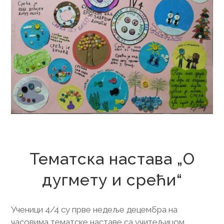
16. децембар 2025.
Тематска настава „О
дугмету и срећи“
Ученици 4/4 су прве недеље децембра на
часовима тематске наставе са учитељицом,