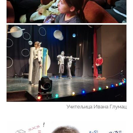
Учитељица Ивана Глумац