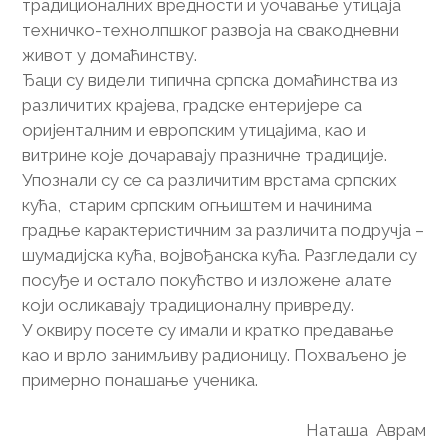
традиционалних вредности и уочавање утицаја
техничко-технолпшког развоја на свакодневни
живот у домаћинству.
Ђаци су видели типична српска домаћинства из
различитих крајева, градске ентеријере са
оријенталним и европским утицајима, као и
витрине које дочаравају празничне традиције.
Упознали су се са различитим врстама српских
кућа, старим српским огњиштем и начинима
градње карактеристичним за различита подручја –
шумадијска кућа, војвођанска кућа. Разгледали су
посуђе и остало покућство и изложене алате
који осликавају традиционалну привреду.
У оквиру посете су имали и кратко предавање
као и врло занимљиву радионицу. Похваљено је
примерно понашање ученика.
Наташа Аврам