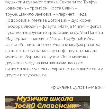
гудачког и дувачког одсека. Свирали су: Трифун
Јовановић – тромбон, Коста Савић –
труба, Данило Јанковић – кларинет, Неда
Тодоровић и Мелита Богојевић – дуо хорни,
Теодора Уводић – флаута, Матија Милић – фагот.
Гудачке инструменте представили су: Уна Папић и
Маја Урбан – виолина, Митра Ђорђевић и Ана
Јанковић – виолончело. Ученици млађих разреда
наше школе наградили су своје другове, младе
музичаре, бурним аплаузом. Лепо музичко
дружење међу нашим школама, као део
вишегодишње успешне сарадње, наставиће се и у
другом полугодишту.
мр Биљана Буловић-Марић