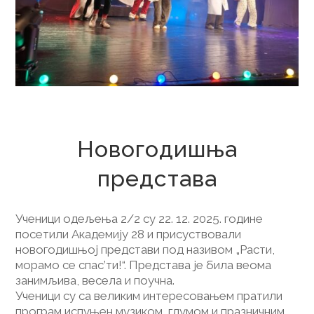
24. децембар 2025.
Новогодишња
представа
Ученици одељења 2/2 су 22. 12. 2025. године
посетили Академију 28 и присуствовали
новогодишњој представи под називом „Расти,
морамо се спас’ти!“. Представа је била веома
занимљива, весела и поучна.
Ученици су са великим интересовањем пратили
програм испуњен музиком, глумом и празничним