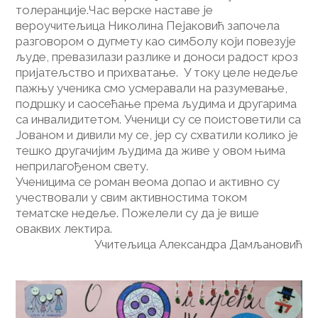
толеранције.Час верске наставе је
вероучитељица Николина Пејаковић започела
разговором о дугмету као симболу који повезује
људе, превазилази разлике и доноси радост кроз
пријатељство и прихватање. У току целе недеље
пажњу ученика смо усмеравали на разумевање,
подршку и саосећање према људима и другарима
са инвалидитетом. Ученици су се поистоветили са
Јованом и дивили му се, јер су схватили колико је
тешко другачијим људима да живе у овом њима
неприлагођеном свету.
Ученицима се роман веома допао и активно су
учествовали у свим активностима током
тематске недеље. Пожелели су да је више
оваквих лектира.
Учитељица Александра Дамљановић