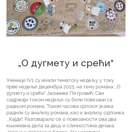
16. децембар 2025.
„О дугмету и срећи“
Ученици IV1 су имали тематску недељу у току
прве недеље децембра 2025. на тему романа ,,О
дугмету и срећи“ Јасминке Петровић. Сви
садржаји током недеље су били повезани са
радњом романа. Током часова српског језика
радили су анализу романа, као и анализу одломка
,,Хајди“. Разговарало се о повезаности ова два
књижевна дела за децу и сличностима дечака
Јована и девојчице Кларе. На часовима