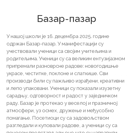
17. децембар 2025.
Базар-пазар
У нашој школи је 16. децембра 2025. године
одржан Базар-пазар. У манифестацији су
учествовали ученици са својим учитељима и
родитељима. Ученици су са великим ентузијазмом
припремали разноврсне радове: новогодишње
украсе, честитке, поклоне и слаткише. Сви
производи били су пажљиво израђени, креативни
и лепо упаковани. Ученици су показали изузетну
сарадњу, одговорност и радост у заједничком
раду. Базар је протекао у веселој и празничној
атмосфери, уз осмех, дружење и међусобно
помагање. Посетиоци су са задовољством
разгледали и куповали радове, а ученици су са
поносом представљали оно што су направили.