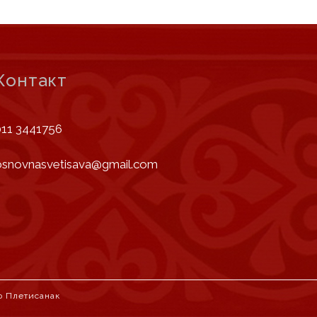
Контакт
011 3441756
osnovnasvetisava@gmail.com
о Плетисанак