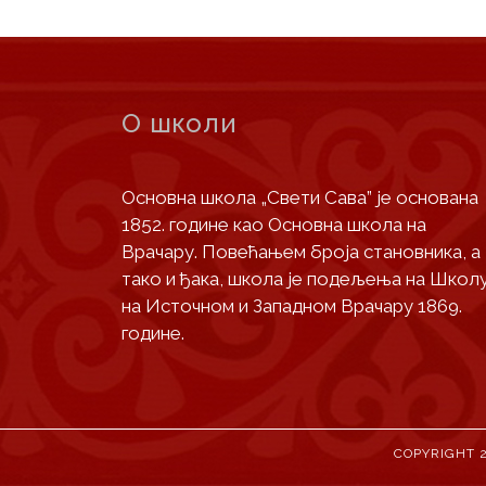
О школи
Основна школа „Свети Сава” је основана
1852. године као Основна школа на
Врачару. Повећањем броја становника, а
тако и ђака, школа је подељења на Школ
на Источном и Западном Врачару 1869.
године.
COPYRIGHT 