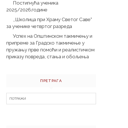
Постигнућа ученика
2025/2026.године
,,Школица при Храму Светог Саве”
за ученике четвртог разреда
Успех на Општинском такмичењу и
припреме за Градско такмичење у
пружању прве помоћи и реалистичком
приказу повреда, стања и обољења
ПРЕТРАГА
Search
for: