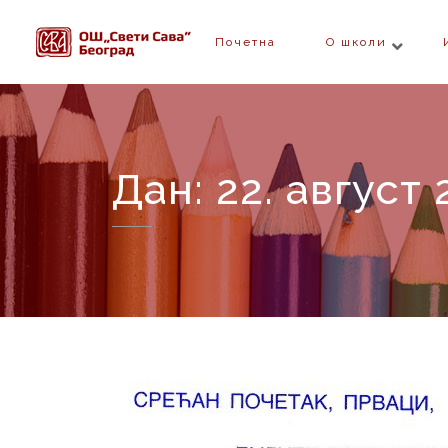
Skip
to
Почетна
О школи
content
Дан:
22. август 