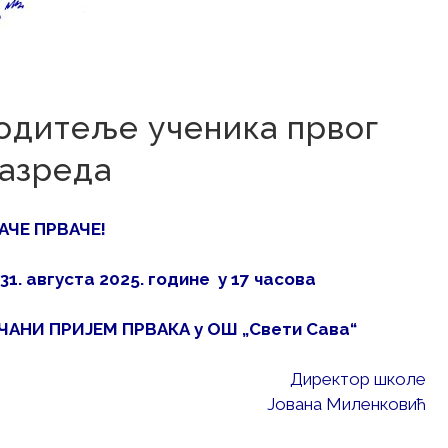
2. август 2025.
одитеље ученика првог
азреда
АЧЕ ПРВАЧЕ!
31. августа
202
5
.
год
ине
у 1
7
часова
ЧАНИ ПРИЈЕМ ПРВАКА у
ОШ „Свети Сава“
Директор школе
Јована Миленковић