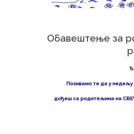
2
Обавештење за р
р
Ђ
Позивамо те да у
недељу
дођеш са родитељима
на СВЕ