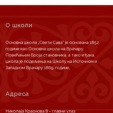
О школи
Основна школа „Свети Сава” је основана 1852.
године као Основна школа на Врачару.
Повећањем броја становника, а тако и ђака,
школа је подељења на Школу на Источном и
Западном Врачару 1869. године.
Адреса
Николаја Краснова 8 – главни улаз