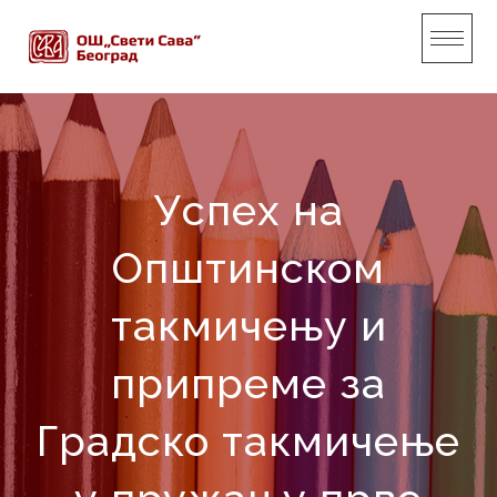
Skip
to
content
Успех на
Општинском
такмичењу и
припреме за
Градско такмичење