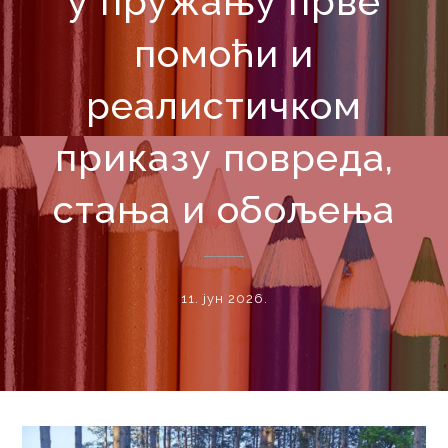
у пружању прве
помоћи и
реалистичком
приказу повреда,
стања и обољења
11. јун 2026.