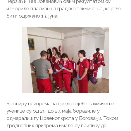
Терзић и Теа Јовановић овим резултатом су
избориле пласман на градско такмичење, које ће
бити одржано 13. јуна.
У оквиру припрема за предстојеће такмичење,
ученице су од 25. до 27. маја боравиле у
одмаралишту Црвеног крста у Боговађи. Током
тродневних припрема имале су прилику да