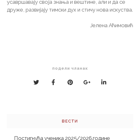
усавршавају своја знања и вештине, али и да се
друже, развијају тимски дух и стичу нова искуства.
Јелена Аћимовић
подели чланак
Кретање
чланка
ВЕСТИ
Постигнућа ученика 2025/2026.године