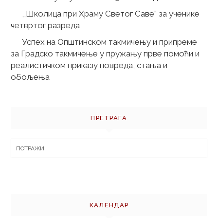
,,Школица при Храму Светог Саве” за ученике
четвртог разреда
Успех на Општинском такмичењу и припреме
за Градско такмичење у пружању прве помоћи и
реалистичком приказу повреда, стања и
обољења
ПРЕТРАГА
Search
for:
КАЛЕНДАР