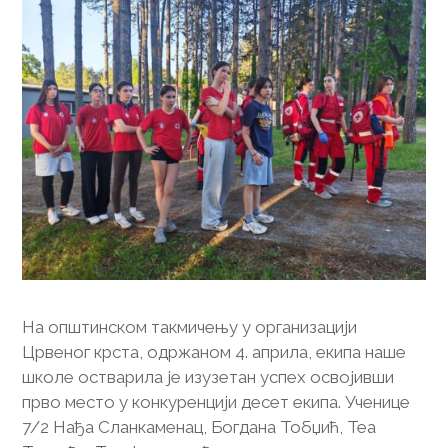
На општинском такмичењу у организацији
Црвеног крста, одржаном 4. априла, екипа наше
школе остварила је изузетан успех освојивши
прво место у конкуренцији десет екипа. Ученице
7/2 Нађа Сланкаменац, Богдана Тобџић, Теа