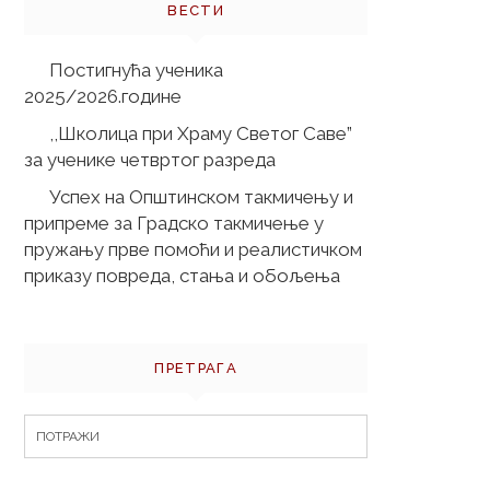
ВЕСТИ
Постигнућа ученика
2025/2026.године
,,Школица при Храму Светог Саве”
за ученике четвртог разреда
Успех на Општинском такмичењу и
припреме за Градско такмичење у
пружању прве помоћи и реалистичком
приказу повреда, стања и обољења
ПРЕТРАГА
Search
for: