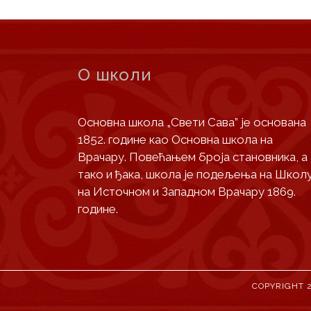
О школи
Основна школа „Свети Сава” је основана
1852. године као Основна школа на
Врачару. Повећањем броја становника, а
тако и ђака, школа је подељења на Школ
на Источном и Западном Врачару 1869.
године.
COPYRIGHT 