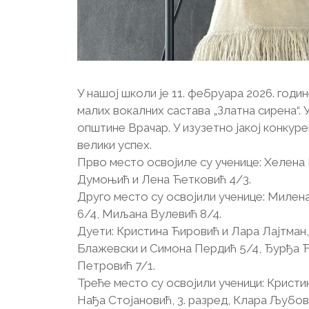
У нашој школи је 11. фебруара 2026. го
малих вокалних састава „Златна сирена“.
општине Врачар. У изузетно јакој конкур
велики успех.
Прво место освојиле су ученице: Хелена
Думоњић и Лена Ћетковић 4/3.
Друго место су освојили ученице: Милен
6/4, Миљана Вулевић 8/4.
Дуети: Кристина Ћировић и Лара Лајтман,
Блажевски и Симона Пердић 5/4, Ђурђа Ћ
Петровић 7/1.
Треће место су освојили ученици: Кристин
Нађа Стојановић, 3. разред, Клара Љубов