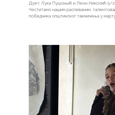
Дует: Лука Пушоњић и Леон Николић 5/2
Честитамо нашим распеваним, талентован
победника општинског такмичења у марту