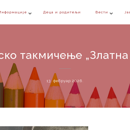
Информације
Деца и родитељи
Вести
Ја
ко такмичење „Златна
13. фебруар 2026.