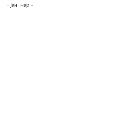
« јан
мар »