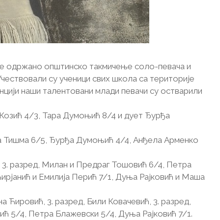
дине одржано општинско такмичење соло-певача и
 Учествовали су ученици свих школа са територије
енцији наши талентовани млади певачи су остварили
 Козић 4/3, Тара Думоњић 8/4 и дует Ђурђа
а Тишма 6/5, Ђурђа Думоњић 4/4, Анђела Арменко
 3. разред, Милан и Предраг Тошовић 6/4, Петра
ирјанић и Емилија Перић 7/1, Дуња Рајковић и Маша
а Ћировић, 3. разред, Били Ковачевић, 3. разред,
ић 5/4, Петра Блажевски 5/4, Дуња Рајковић 7/1.