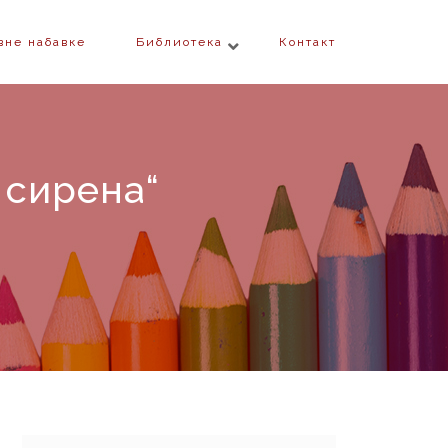
вне набавке
Библиотека
Контакт
 сирена“