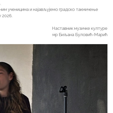
.
им ученицима и најављујемо градско такмичење
 2026.
Наставник музичке културе
мр Биљана Буловић-Марић