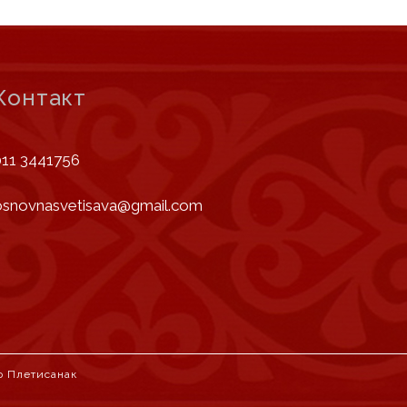
Контакт
011 3441756
osnovnasvetisava@gmail.com
о Плетисанак