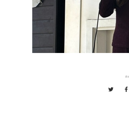
п
Кретање
чланка