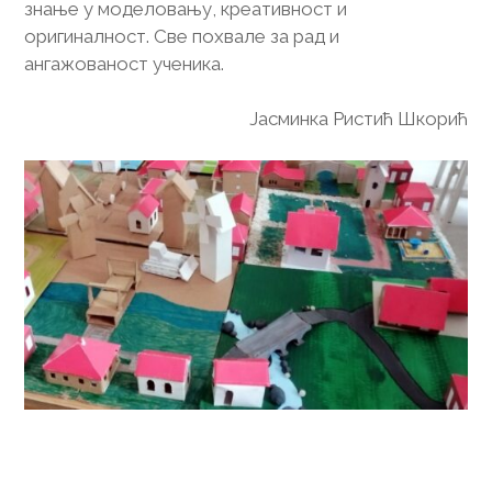
знање у моделовању, креативност и
оригиналност. Све похвале за рад и
ангажованост ученика.
Јасминка Ристић Шкорић