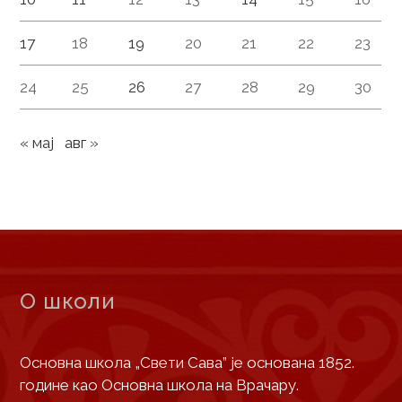
17
18
19
20
21
22
23
24
25
26
27
28
29
30
« мај
авг »
О школи
Основна школа „Свети Сава” је основана 1852.
године као Основна школа на Врачару.