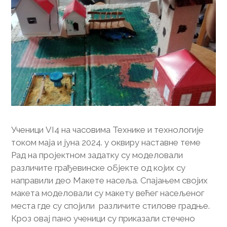
Ученици VI4 на часовима Технике и технологије
током маја и јуна 2024. у оквиру наставне теме
Рад на пројектном задатку су моделовали
различите грађевинске објекте од којих су
направили део Макете насеља. Спајањем својих
макета моделовали су макету већег насељеног
места где су спојили различите стилове градње.
Кроз овај пано ученици су приказали стечено