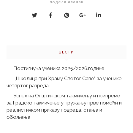
подели чланак
Кретање
чланка
ВЕСТИ
Постигнућа ученика 2025/2026.године
,,Школица при Храму Светог Саве” за ученике
четвртог разреда
Успех на Општинском такмичењу и припреме
за Градско такмичење у пружању прве помоћи и
реалистичком приказу повреда, стања и
обољења