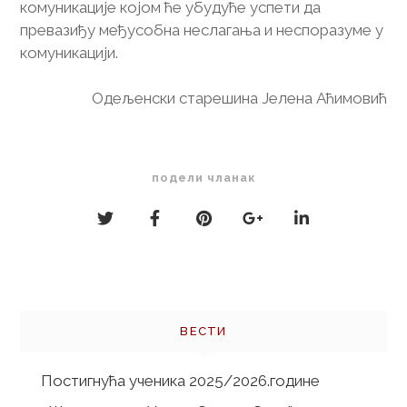
комуникације којом ће убудуће успети да
превазиђу међусобна неслагања и неспоразуме у
комуникацији.
Одељенски старешина Јелена Аћимовић
подели чланак
Кретање
чланка
ВЕСТИ
Постигнућа ученика 2025/2026.године