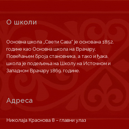
О школи
Основна школа „Свети Сава” је основана 1852.
године као Основна школа на Врачару.
Повећањем броја становника, а тако и ђака,
школа је подељења на Школу на Источном и
Западном Врачару 1869. године.
Адреса
Николаја Краснова 8 – главни улаз