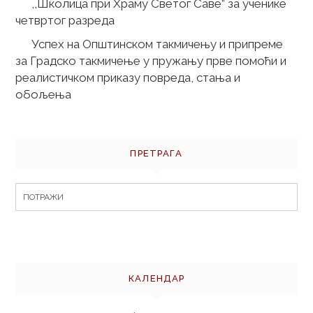
,,Школица при Храму Светог Саве” за ученике
четвртог разреда
Успех на Општинском такмичењу и припреме
за Градско такмичење у пружању прве помоћи и
реалистичком приказу повреда, стања и
обољења
ПРЕТРАГА
Search
for:
КАЛЕНДАР