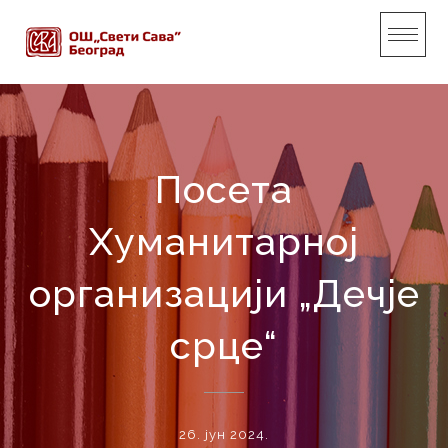
Skip
to
content
Посета
Хуманитарној
организацији „Дечје
срце“
26. јун 2024.