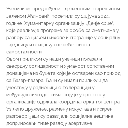
Ученици
, предвођени одељенским старешином
V2
Јеленом Аћимовић, посетили су 14. јуна 2024.
године Хуманитарну организацију „Дечје срце“,
које реализује програме за особе са сметњама у
развоју са циљем њихове интеграције у социјалну
заједницу и стицању све већег нивоа
самосталности.
Овом приликом су наши ученици показали
свесрдну солидарност и хуманост сопственим
донацијама из буџета који је остварен као приход
са Базар-пазара. Ђаци су имали прилику и да
учествују у радионици о толеранцији у
међуљудским односима, коју је у простору
организације одржала координаторка тог центра.
Уз лепо дружење, размену искустава и искрен
разговор ђаци су развијали социјалне вештине,
доприносећи тиме развоју асертивне