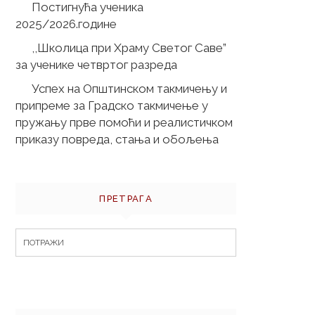
Постигнућа ученика
2025/2026.године
,,Школица при Храму Светог Саве”
за ученике четвртог разреда
Успех на Општинском такмичењу и
припреме за Градско такмичење у
пружању прве помоћи и реалистичком
приказу повреда, стања и обољења
ПРЕТРАГА
Search
for: