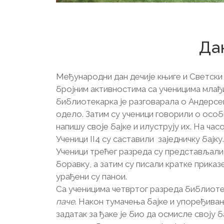
2
Да
Међународни дан дечије књиге и Светски
бројним активностима са ученицима млађи
библиотекарка је разговарала о Андерсе
одело. Затим су ученици говорили о особ
напишу своје бајке и илуструју их. На ча
Ученици II4 су саставили заједничку бајку.
Ученици трећег разреда су представљал
боравку, а затим су писали кратке приказ
урађени су панои.
Са ученицима четвртог разреда библиоте
паче
. Након тумачења бајке и упоређива
задатак за ђаке је био да осмисле своју ба