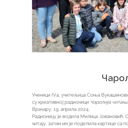
2
Чарол
Ученици IV4, учитељица Соња Вукашинов
су креативној радионици
Чаролија читањ
Врачару, 19. априла 2024.
Радионицу је водила Милица Јовановић. О
читају, затим им је поделила картице са 