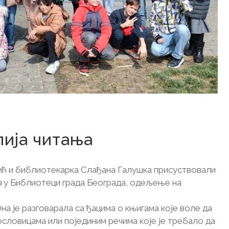
0. април 2024.
ија читања
ић и библиотекарка Слађана Галушка присуствовали
а
у Библиотеци града Београда, одељење на
на је разговарала са ђацима о књигама које воле да
пословицама или појединим речима које је требало да