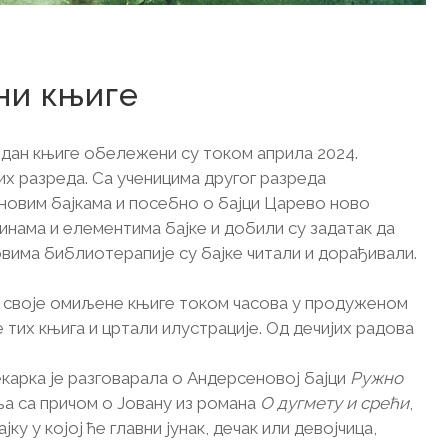
0. април 2024.
ни књиге
 дан књиге обележени су током априла 2024.
х разреда. Са ученицима другог разреда
новим бајкама и посебно о бајци Царево ново
инама и елементима бајке и добили су задатак да
совима библиотерапије су бајке читали и дорађивали.
и своје омиљене књиге током часова у продуженом
е тих књига и цртали илустрације. Од дечијих радова
карка је разговарала о Андерсеновој бајци
Ружно
ња са причом о Јовану из романа
О дугмету и срећи
,
јку у којој ће главни јунак, дечак или девојчица,