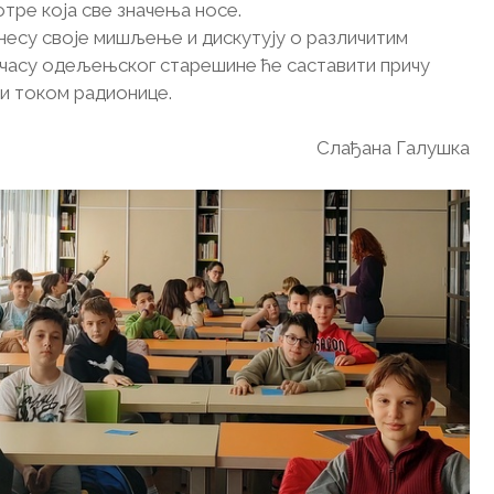
отре која све значења носе.
несу своје мишљење и дискутују о различитим
а часу одељењског старешине ће саставити причу
и током радионице.
Слађана Галушка