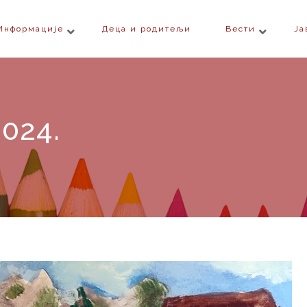
Информације
Деца и родитељи
Вести
Ја
2024.