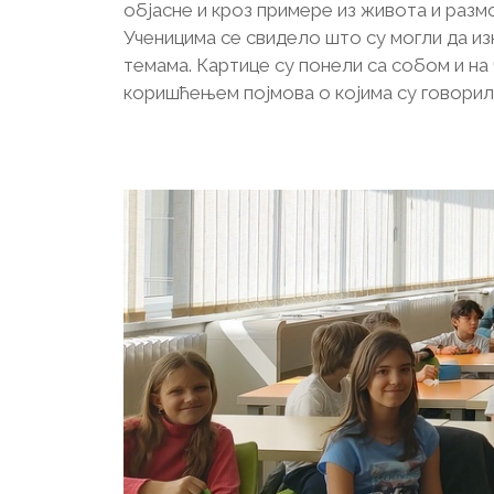
објасне и кроз примере из живота и разм
Ученицима се свидело што су могли да из
темама. Картице су понели са собом и н
коришћењем појмова о којима су говорил