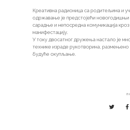
Креативна радионица са родитељима и уче
одржавање је предстојећи новогодишњи
сарадње и непосредна комуникација кроз
манифестацију.
У току двосатног дружења настало је м
технике израде рукотворина, размењено 
будуће окупљање.
п
Кретање