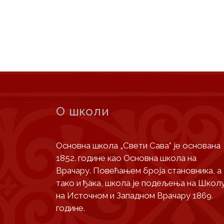
чланка
О школи
Основна школа „Свети Сава” је основана
1852. године као Основна школа на
Врачару. Повећањем броја становника, а
тако и ђака, школа је подељења на Школ
на Источном и Западном Врачару 1869.
године.