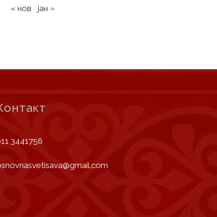
« нов
јан »
Контакт
011 3441756
osnovnasvetisava@gmail.com