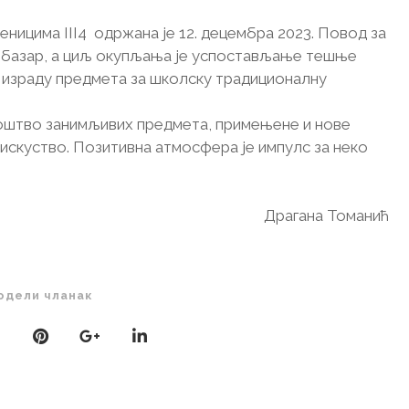
ницима III4 одржана је 12. децембра 2023. Повод за
 базар, а циљ окупљања је успостављање тешње
 израду предмета за школску традиционалну
ноштво занимљивих предмета, примењене и нове
искуство. Позитивна атмосфера је импулс за неко
Драгана Томанић
одели чланак