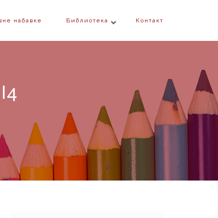
вне набавке
Библиотека
Контакт
II4