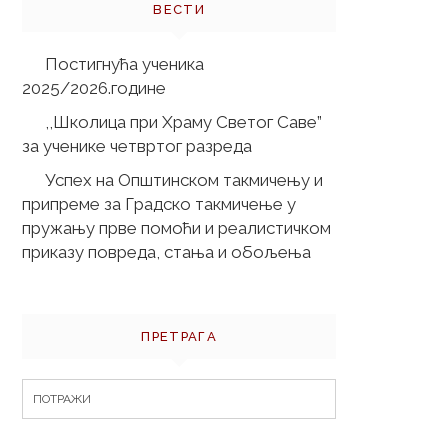
ВЕСТИ
Постигнућа ученика
2025/2026.године
,,Школица при Храму Светог Саве”
за ученике четвртог разреда
Успех на Општинском такмичењу и
припреме за Градско такмичење у
пружању прве помоћи и реалистичком
приказу повреда, стања и обољења
ПРЕТРАГА
Search
for: