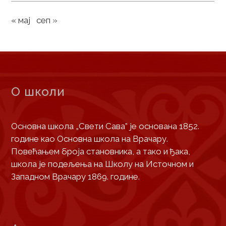
« мај
сеп »
О школи
Основна школа „Свети Сава” је основана 1852.
године као Основна школа на Врачару.
Повећањем броја становника, а тако и ђака,
школа је подељења на Школу на Источном и
Западном Врачару 1869. године.