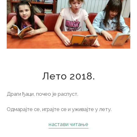
25. јун 2018.
Лето 2018.
Драги ђаци, почео је распуст.
Одмарајте се, играјте се и уживајте у лету.
настави читање