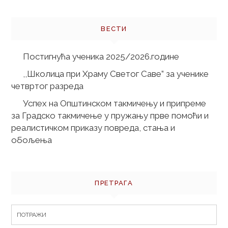
ВЕСТИ
Постигнућа ученика 2025/2026.године
,,Школица при Храму Светог Саве” за ученике
четвртог разреда
Успех на Општинском такмичењу и припреме
за Градско такмичење у пружању прве помоћи и
реалистичком приказу повреда, стања и
обољења
ПРЕТРАГА
Search
for: